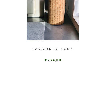
TE
TABURETE AGRA
TABUR
NA
€234,00