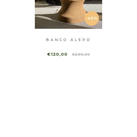
-40%
-40%
KAR
BANCO ALEPO
BA
€120,00
€10
0,00
€200,00