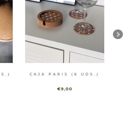
S.)
CAJA PARIS (6 UDS.)
BAS
MÁRMO
€9,00