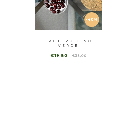
-40%
-40%
NO DE
FRUTERO FINO
BO
OJO
VERDE
MÁ
€19,80
7,00
€33,00