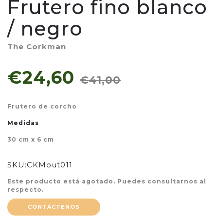
Frutero fino blanco
/ negro
The Corkman
€24,60
€41,00
Frutero de corcho
Medidas
30 cm x 6 cm
SKU:
CKMout011
Este producto está agotado. Puedes consultarnos al
respecto.
CONTÁCTENOS