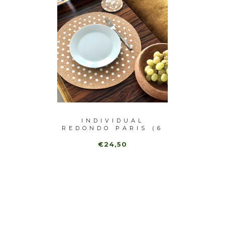
MADRID
INDIVIDUAL
)
REDONDO PARIS (6
INDIV
UNI)
€24,50