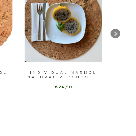
OL
INDIVIDUAL MÁRMOL
PEZ R
)
NATURAL REDONDO ...
€24,50