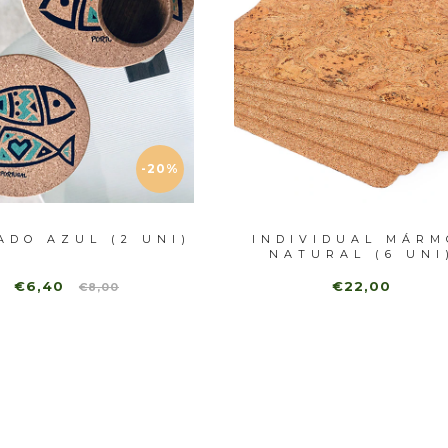
-20%
ADO AZUL (2 UNI)
INDIVIDUAL MÁRM
NATURAL (6 UNI
€6,40
€22,00
€8,00