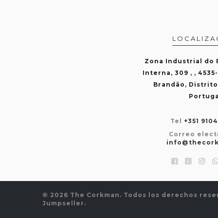
LOCALIZA
Zona Industrial do
Interna, 309 , , 4535
Brandão, Distrito
Portuga
Tel
+351 910
Correo elect
info@thecor
© 2026 The Corkman. Todos los derechos rese
Jumpseller
.