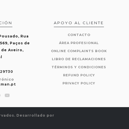
CIÓN
APOYO AL CLIENTE
CONTACTO
 Pousado, Rua
-569, Paços de
ÁREA PROFESIONAL
 de Aveiro,
ONLINE COMPLAINTS BOOK
l
LIBRO DE RECLAMACIONES
TÉRMINOS Y CONDICIONES
429730
REFUND POLICY
rónico
PRIVACY POLICY
kman.pt
rvados.
Desarrollado por