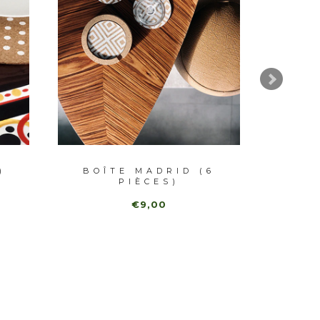
)
BOÎTE MADRID (6
BA
PIÈCES)
NATUR
€9,00