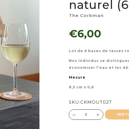
naturel (6
The Corkman
€6,00
Lot de 6 bases de tasses r
Nos individus se distingu
économiser l'eau et les dé
Mesure
8,5 cm x 0,6
SKU:
CKMOUT027
ADD T