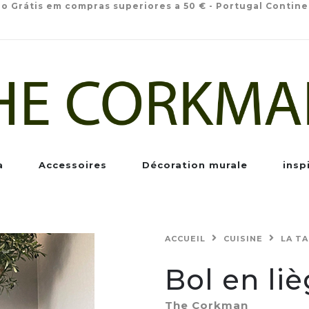
io Grátis em compras superiores a 50 € - Portugal Contine
a
Accessoires
Décoration murale
insp
ACCUEIL
CUISINE
LA T
Bol en li
The Corkman