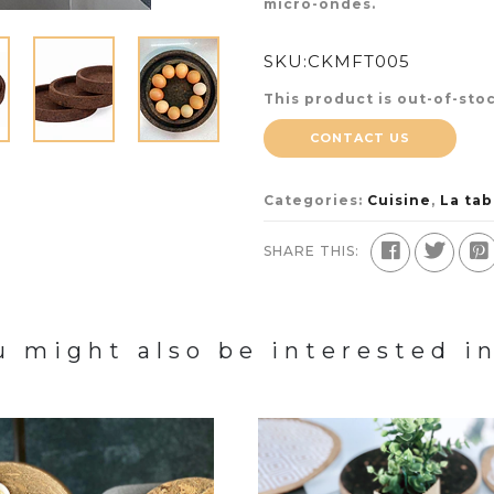
micro-ondes.
SKU:
CKMFT005
This product is out-of-stoc
CONTACT US
Categories:
Cuisine
,
La tab
SHARE THIS:
u might also be interested in