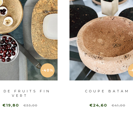
-40%
-
 DE FRUITS FIN
COUPE BATAM
VERT
€19,80
€24,60
€33,00
€41,00