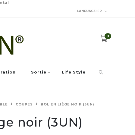
ntal
LANGUAGE:
FR
0
iration
Sortie
Life Style
ABLE
COUPES
BOL EN LIÈGE NOIR (3UN)
ège noir (3UN)