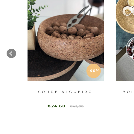
-40%
RBRE
COUPE ALGUEIRO
BOL
€24,60
€41,00