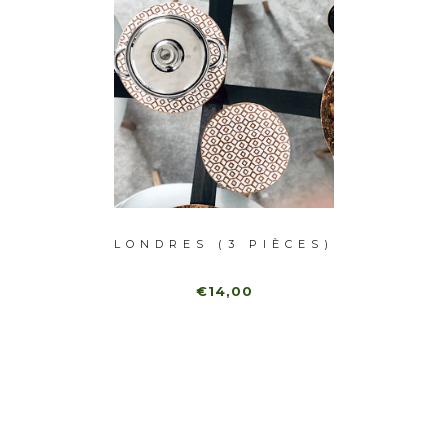
 (3
LONDRES (3 PIÈCES)
PARI
)
€14,00