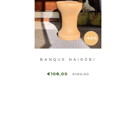
-40%
ITION
BANQUE NAIRÓBI
BAN
€108,00
€180,00