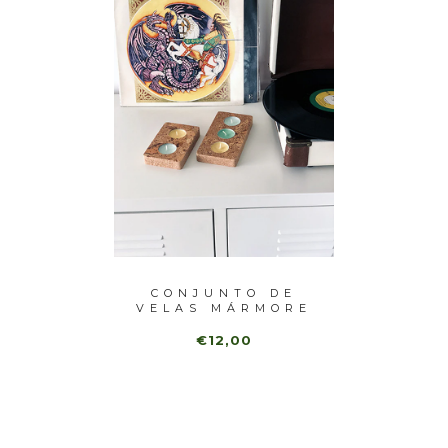
 VELAS
CONJUNTO DE
CO
EGRO
VELAS MÁRMORE
VEL
NATURAL ...
€12,00