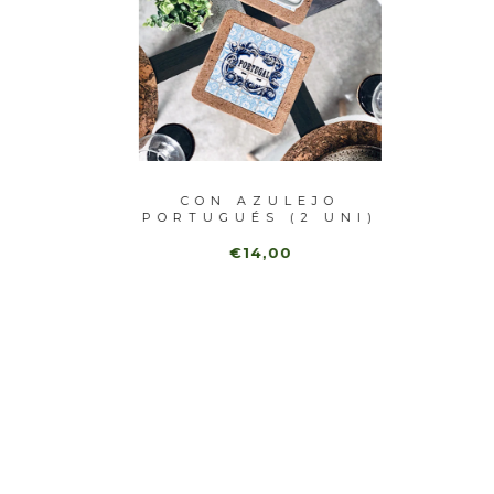
CON
CON AZULEJO
RE
ZUL /
PORTUGUÉS (2 UNI)
AZUL
€14,00