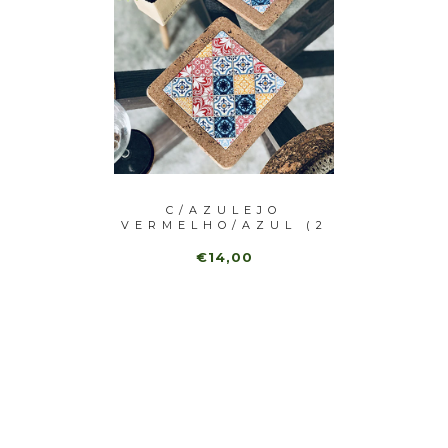
ULEJO
C/AZULEJO
NI)
VERMELHO/AZUL (2
C
UNI)
AZUL
€14,00