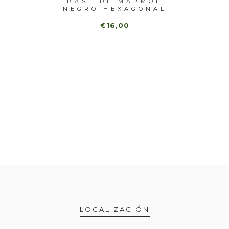
RO (3
BASE DE MÁRMOL
MÁRM
NEGRO HEXAGONAL
(
(3 ...
€16,00
LOCALIZACIÓN