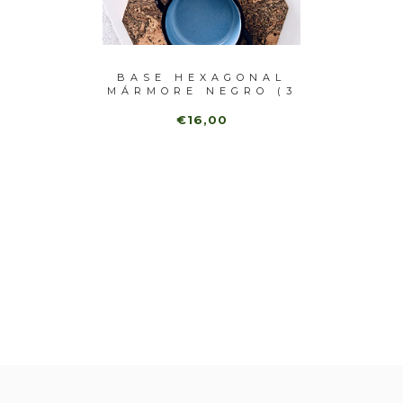
GRO (3
BASE HEXAGONAL
MÁRM
MÁRMORE NEGRO (3
UNI)
€16,00