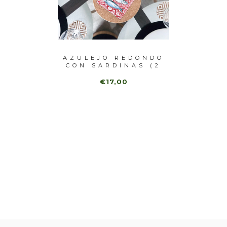
CON
AZULEJO REDONDO
PESC
2 UNI)
CON SARDINAS (2
UNI)
€17,00