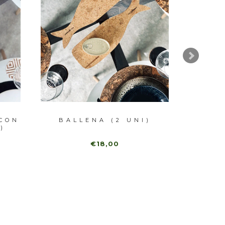
CON
BALLENA (2 UNI)
PESC
)
€18,00