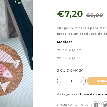
€7,20
€9,00
Juego de 2 bases para mac
mesa, es un producto de c
Medidas
20 cm x 1,1 cm
20 cm x 1,1 cm
SKU:
CKM060
AGREG
Categorías:
Toma de corri
COMPARTIR ESTO: