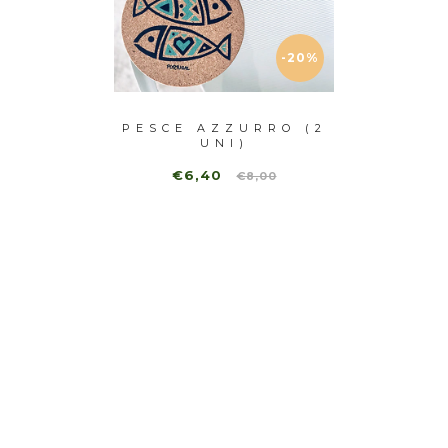
-20%
EZZI)
PESCE AZZURRO (2
PAIN
UNI)
€6,40
€8,00