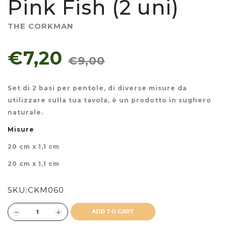
Pink Fish (2 uni)
THE CORKMAN
€7,20
€9,00
Set di 2 basi per pentole, di diverse misure da
utilizzare sulla tua tavola, è un prodotto in sughero
naturale.
Misure
20 cm x 1,1 cm
20 cm x 1,1 cm
SKU:
CKM060
ADD TO CART