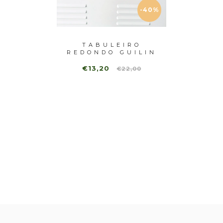
-40%
-40%
DONDA
TABULEIRO
J
OJA
REDONDO GUILIN
B
VERMELHO
RE
€13,20
,00
€22,00