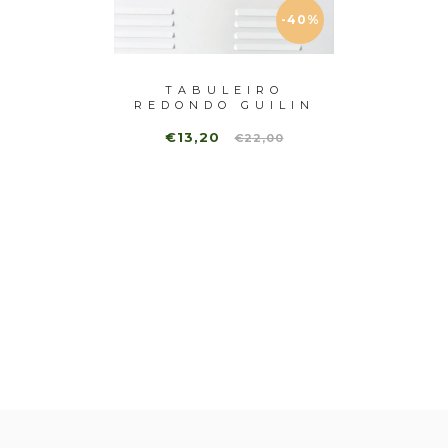
-40%
-40%
RO
TABULEIRO
C
UILIN
REDONDO GUILIN
T
HO
VERMELHO
MÁ
€13,20
,00
€22,00