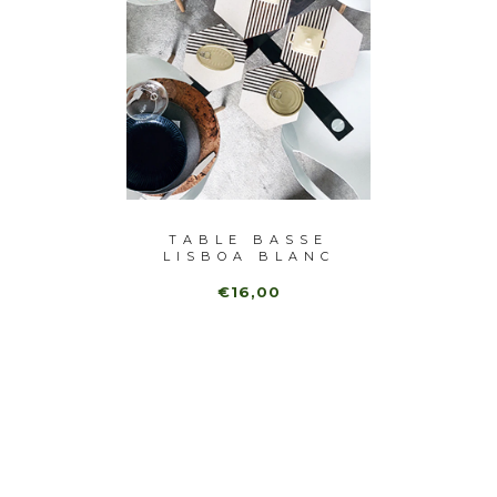
ABLE
TABLE BASSE
TA
ITÉS)
LISBOA BLANC
LISB
(2UN)
€16,00