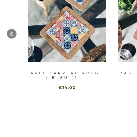
C COQ
AVEC CARREAU ROUGE
BASE
/ BLEU (2 ...
€14,00