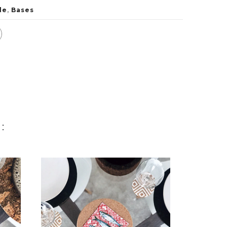
le
,
Bases
: