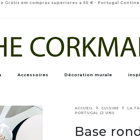
io Grátis em compras superiores a 50 € - Portugal Contine
a
Accessoires
Décoration murale
insp
ACCUEIL
CUISINE
LA T
PORTUGAL (2 UNI)
Base rond