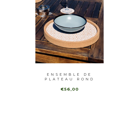
 DE
ENSEMBLE DE
EN
RONDS
PLATEAU ROND
PLA
..
LONDRES
€56,00