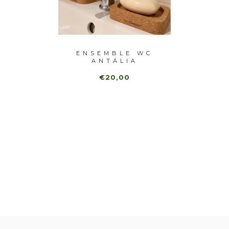
 DE
ENSEMBLE WC
AIPEI
ANTÁLIA
D'IST
€20,00