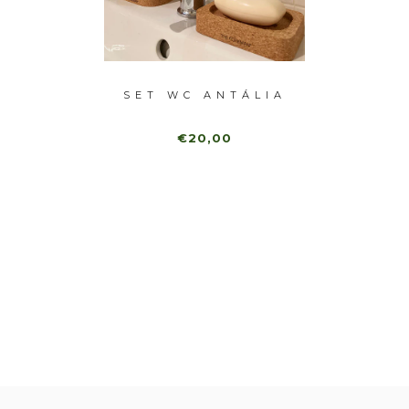
LETTE
SET WC ANTÁLIA
CON
ISTA
€20,00