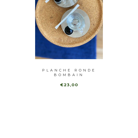
-40%
ROND
PLANCHE RONDE
T
ERT
BOMBAIN
REDO
V
€23,00
€1
,00