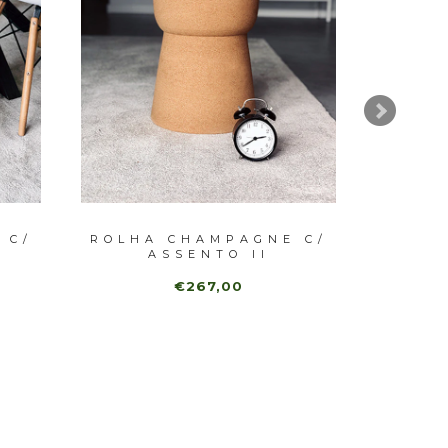
 C/
ROLHA CHAMPAGNE C/
FRA
ASSENTO II
€267,00