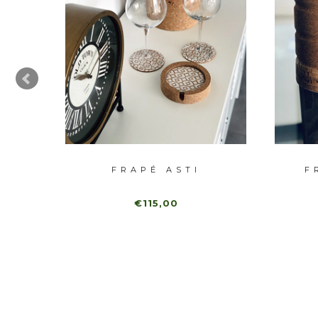
RA
FRAPÉ ASTI
F
€115,00