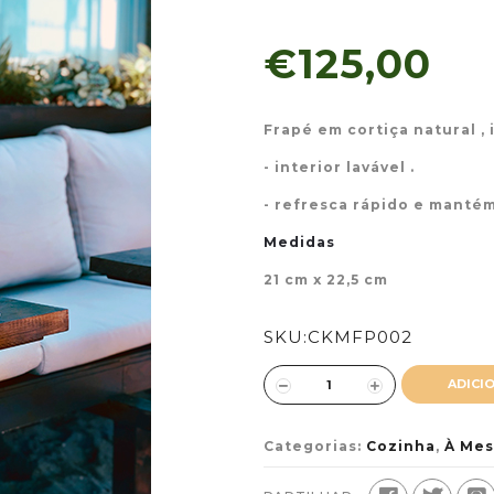
€125,00
Frapé em cortiça natural , 
- interior lavável .
- refresca rápido e mantém
Medidas
21 cm x 22,5 cm
SKU:
CKMFP002
ADICI
Categorias:
Cozinha
,
À Mes