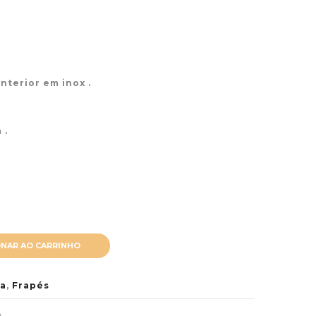
interior em inox .
 .
ONAR AO CARRINHO
a
,
Frapés