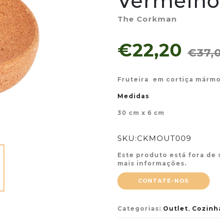
Vermelho
The Corkman
€22,20
€37,
Fruteira em cortiça márm
Medidas
30 cm x 6 cm
SKU:
CKMOUT009
Este produto está fora de 
mais informações.
CONTATE-NOS
Categorias:
Outlet
,
Cozinh