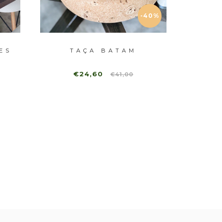
-40%
ES
TAÇA BATAM
FRUTE
€24,60
€41,00