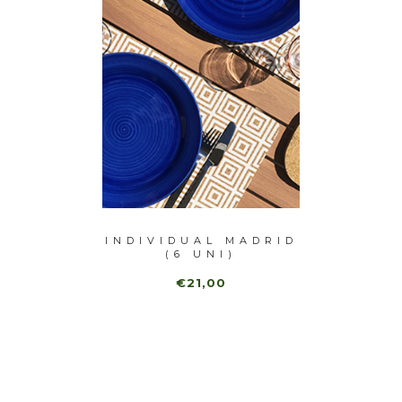
UAL
INDIVIDUAL MADRID
INDIV
NDRES
(6 UNI)
)
€21,00