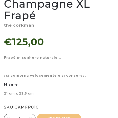
Champagne XL
Frapé
the corkman
€125,00
Frapé in sughero naturale ,.
: si aggiorna velocemente e si conserva.
Misure
21 cm x 22,5 cm
SKU:
CKMFP010