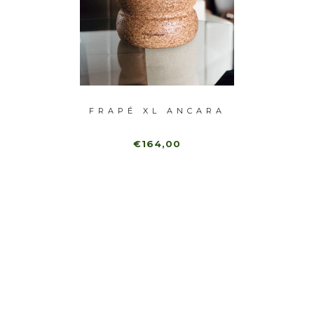
ER
FRAPÉ XL ANCARA
FR
FRAPÉ
€164,00