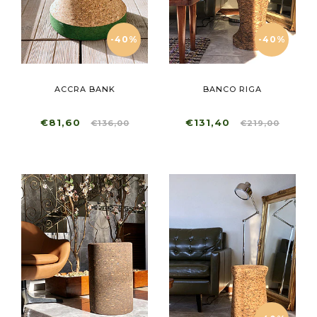
-40%
-40%
ACCRA BANK
BANCO RIGA
€81,60
€131,40
€136,00
€219,00