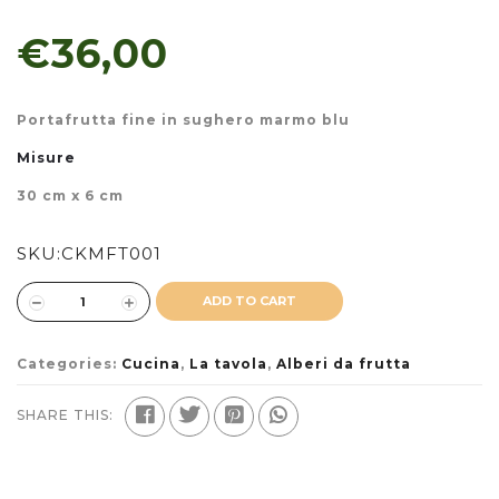
€36,00
Portafrutta fine in sughero marmo blu
Misure
30 cm x 6 cm
SKU:
CKMFT001
ADD TO CART
Categories:
Cucina
,
La tavola
,
Alberi da frutta
SHARE THIS: