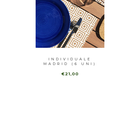
ISH
INDIVIDUALE
IN
6 UNI)
MADRID (6 UNI)
REDON
€21,00