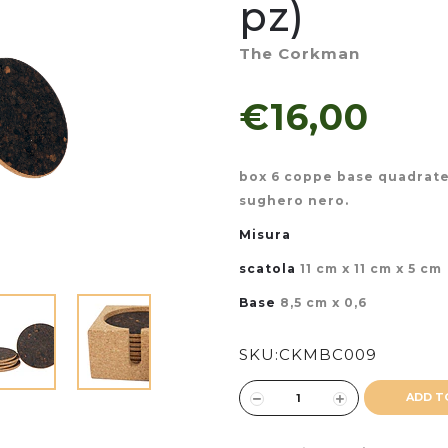
pz)
The Corkman
€16,00
box 6 coppe base quadrate 
sughero nero.
Misura
scatola
11 cm x 11 cm x 5 cm
Base
8,5 cm x 0,6
SKU:
CKMBC009
ADD T