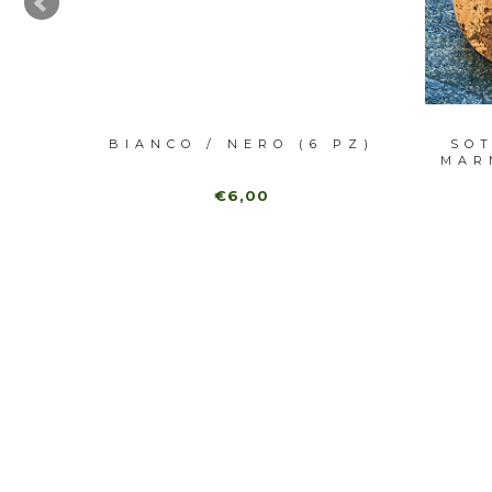
 IN
BIANCO / NERO (6 PZ)
SOT
E...
MAR
€6,00