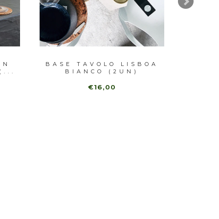
IN
BASE TAVOLO LISBOA
BASE 
...
BIANCO (2UN)
€16,00