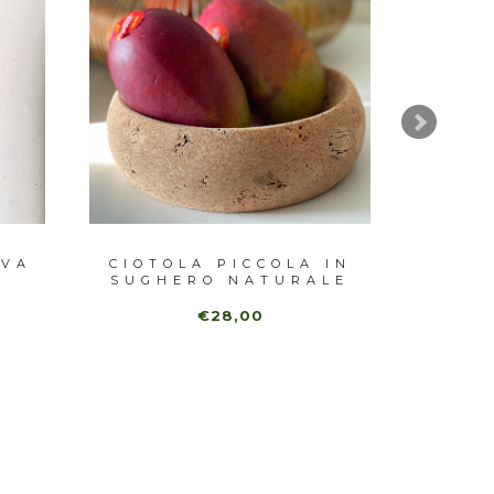
IVA
CIOTOLA PICCOLA IN
S
SUGHERO NATURALE
TELEF
€28,00