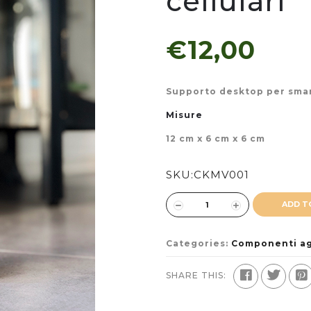
cellulari
€12,00
Supporto desktop per smar
Misure
12 cm x 6 cm x 6 cm
SKU:
CKMV001
ADD T
Categories:
Componenti ag
SHARE THIS: