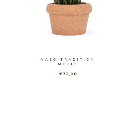
GRANDE
VASO TRADITION
BAN
MEDIO
€32,00
€10