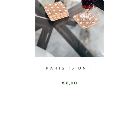
UNI)
PARIS (6 UNI)
CX. M
€6,00