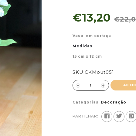
€13,20
€22,
Vaso em cortiça
Medidas
15 cm x 12 cm
SKU:
CKMout051
ADICI
Categorias:
Decoração
PARTILHAR: