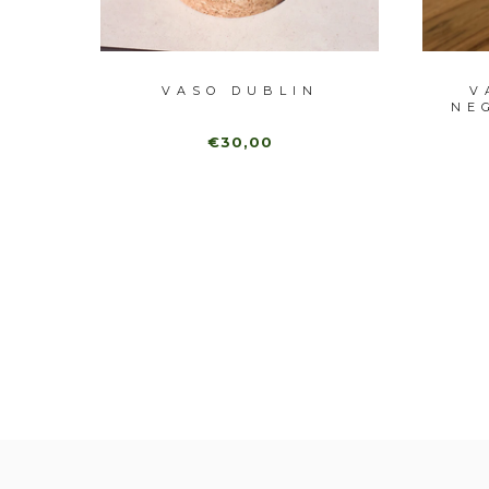
RES
VASO DUBLIN
V
NE
€30,00