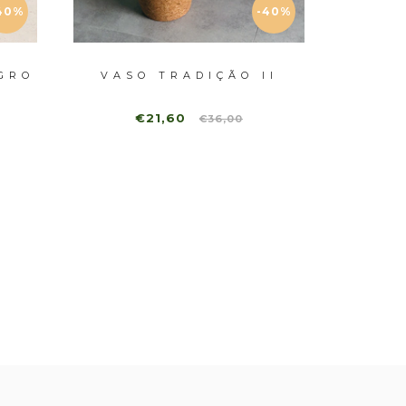
40%
-40%
GRO
VASO TRADIÇÃO II
VAS
€21,60
€36,00