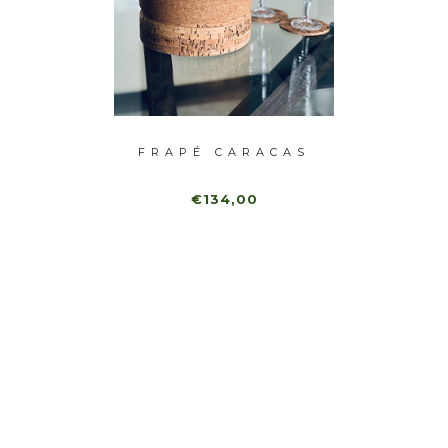
RO XL
FRAPÉ CARACAS
B
S
CHAM
€134,00