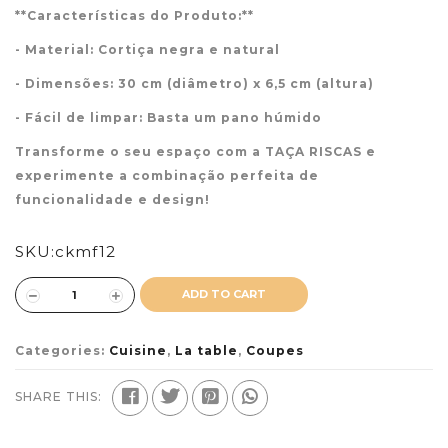
**Características do Produto:**
- Material: Cortiça negra e natural
- Dimensões: 30 cm (diâmetro) x 6,5 cm (altura)
- Fácil de limpar: Basta um pano húmido
Transforme o seu espaço com a TAÇA RISCAS e
experimente a combinação perfeita de
funcionalidade e design!
SKU:
ckmf12
ADD TO CART
Categories:
Cuisine
,
La table
,
Coupes
SHARE THIS: