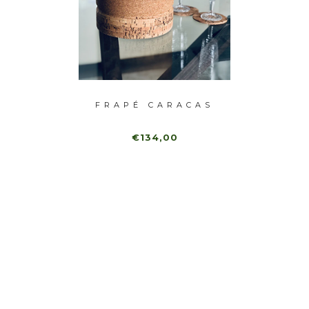
RO XL
FRAPÉ CARACAS
FR
S
C
€134,00