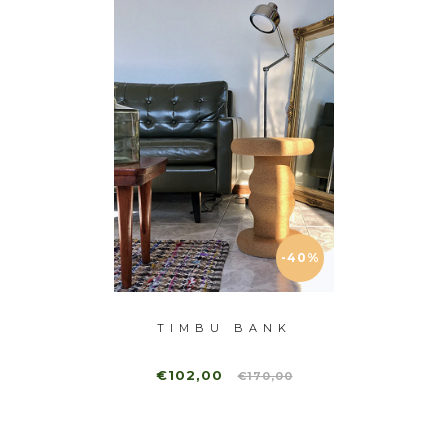
-40%
-40%
EPO
TIMBU BANK
DA
€102,00
€11
00,00
€170,00