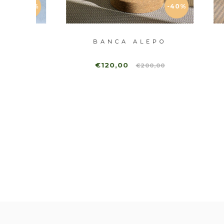
-40%
-40%
BANCA ALEPO
B
€120,00
€200,00