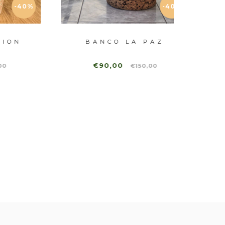
40%
-40%
N
BANCO LA PAZ
€90,00
€
€150,00