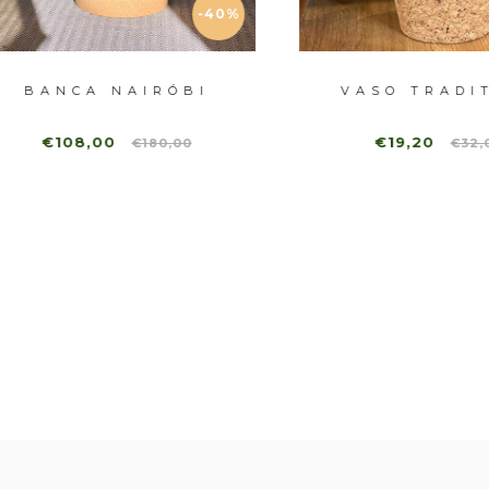
-40%
-
ANCA NAIRÓBI
VASO TRADITIO
€108,00
€19,20
€180,00
€32,00