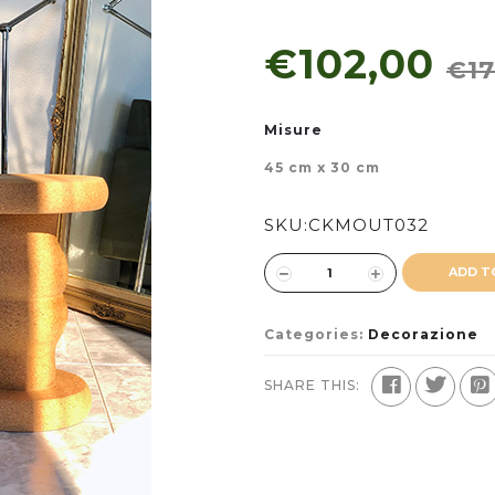
€102,00
€17
Misure
45 cm x 30 cm
SKU:
CKMOUT032
ADD T
Categories:
Decorazione
SHARE THIS: