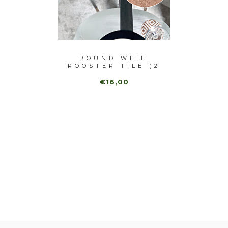
BLUE /
ROUND WITH
RO
E...
ROOSTER TILE (2
SARDI
UNI)
€16,00