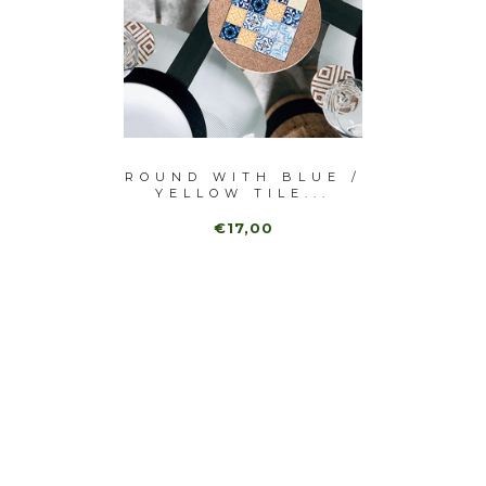
 BLUE
ROUND WITH BLUE /
WITH 
NI)
YELLOW TILE...
€17,00