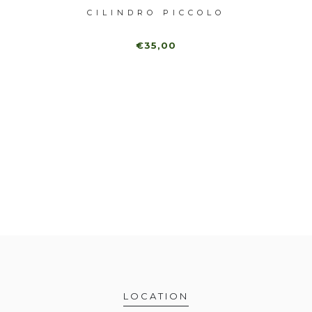
RANDE
CILINDRO PICCOLO
B
€35,00
LOCATION