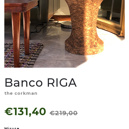
Banco RIGA
the corkman
€131,40
€219,00
Misure