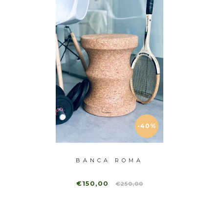
-40%
RNAY
BANCA ROMA
BAN
€150,00
€10
€250,00