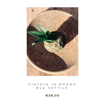
 MARMO
CIOTOLA IN MARMO
COPP
BLU SOTTILE
€36,00
€2