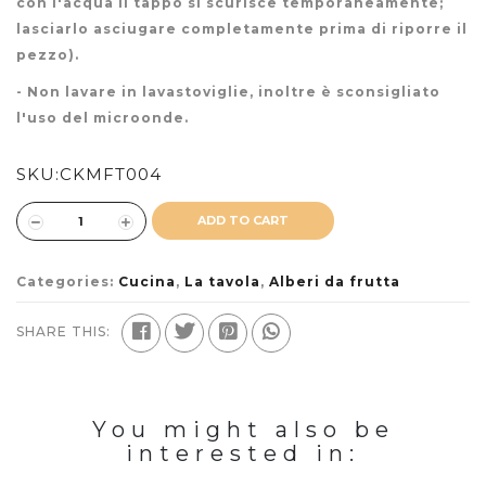
con l'acqua il tappo si scurisce temporaneamente;
lasciarlo asciugare completamente prima di riporre il
pezzo).
- Non lavare in lavastoviglie, inoltre è sconsigliato
l'uso del microonde.
SKU:
CKMFT004
ADD TO CART
Categories:
Cucina
,
La tavola
,
Alberi da frutta
SHARE THIS:
You might also be
interested in: