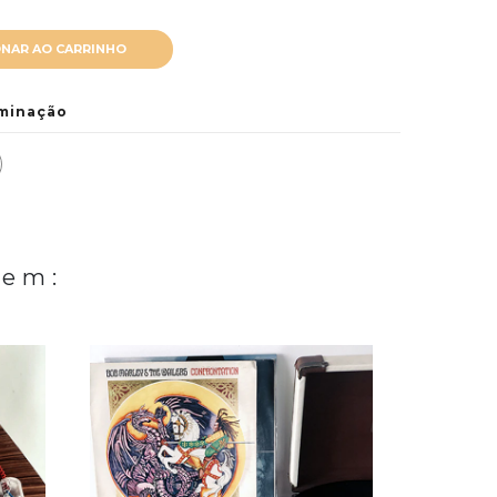
ONAR AO CARRINHO
uminação
 em: