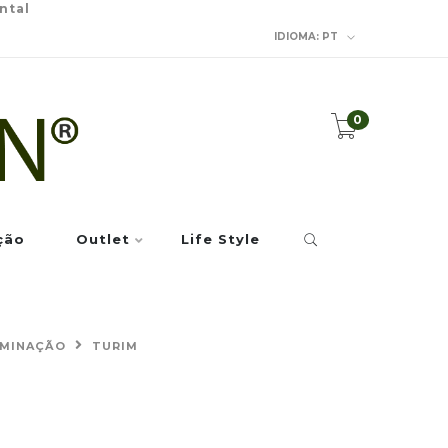
ntal
IDIOMA:
PT
0
ção
Outlet
Life Style
UMINAÇÃO
TURIM