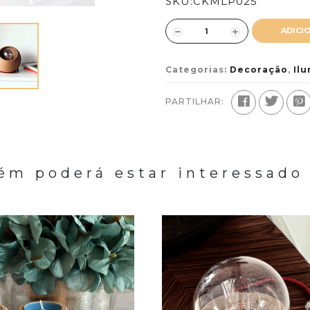
SKU:
CKMLP025
ADICI
Categorias:
Decoração
,
Il
PARTILHAR:
m poderá estar interessado